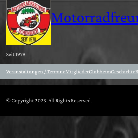
Zum
Motorradfreu
Inhalt
springen
Seit 1978
Veranstaltungen / Termine
Mitglieder
Clubheim
Geschichte
B
© Copyright 2023. All Rights Reserved.