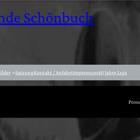
nde Schönbuch
ilder
Satzung
Kontakt / Anfahrt
Impressum
40 Jahre Luis
Prou