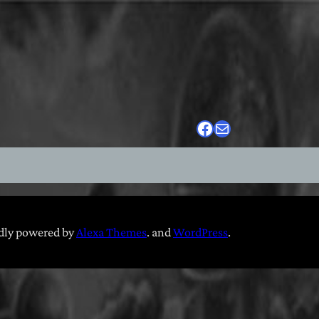
Facebook
E-Mail
dly powered by
Alexa Themes
. and
WordPress
.